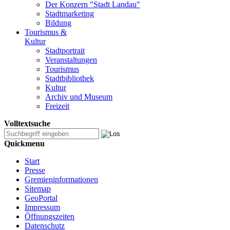
Der Konzern "Stadt Landau"
Stadtmarketing
Bildung
Tourismus &
Kultur
Stadtportrait
Veranstaltungen
Tourismus
Stadtbibliothek
Kultur
Archiv und Museum
Freizeit
Volltextsuche
Quickmenu
Start
Presse
Gremieninformationen
Sitemap
GeoPortal
Impressum
Öffnungszeiten
Datenschutz