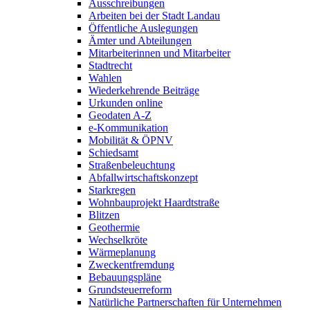
Ausschreibungen
Arbeiten bei der Stadt Landau
Öffentliche Auslegungen
Ämter und Abteilungen
Mitarbeiterinnen und Mitarbeiter
Stadtrecht
Wahlen
Wiederkehrende Beiträge
Urkunden online
Geodaten A-Z
e-Kommunikation
Mobilität & ÖPNV
Schiedsamt
Straßenbeleuchtung
Abfallwirtschaftskonzept
Starkregen
Wohnbauprojekt Haardtstraße
Blitzen
Geothermie
Wechselkröte
Wärmeplanung
Zweckentfremdung
Bebauungspläne
Grundsteuerreform
Natürliche Partnerschaften für Unternehmen