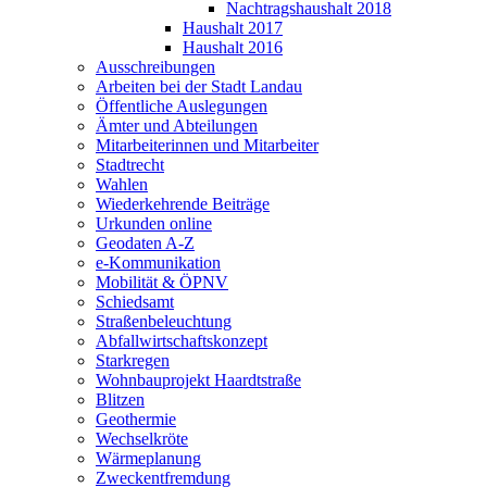
Nachtragshaushalt 2018
Haushalt 2017
Haushalt 2016
Ausschreibungen
Arbeiten bei der Stadt Landau
Öffentliche Auslegungen
Ämter und Abteilungen
Mitarbeiterinnen und Mitarbeiter
Stadtrecht
Wahlen
Wiederkehrende Beiträge
Urkunden online
Geodaten A-Z
e-Kommunikation
Mobilität & ÖPNV
Schiedsamt
Straßenbeleuchtung
Abfallwirtschaftskonzept
Starkregen
Wohnbauprojekt Haardtstraße
Blitzen
Geothermie
Wechselkröte
Wärmeplanung
Zweckentfremdung