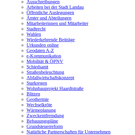
Ausschreibungen
Arbeiten bei der Stadt Landau
Öffentliche Auslegungen
Ämter und Abteilungen
Mitarbeiterinnen und Mitarbeiter
Stadtrecht
Wahlen
Wiederkehrende Beiträge
Urkunden online
Geodaten A-Z
e-Kommunikation
Mobilität & ÖPNV
Schiedsamt
Straßenbeleuchtung
Abfallwirtschaftskonzept
Starkregen
Wohnbauprojekt Haardtstraße
Blitzen
Geothermie
Wechselkröte
Wärmeplanung
Zweckentfremdung
Bebauungspläne
Grundsteuerreform
Natürliche Partnerschaften für Unternehmen