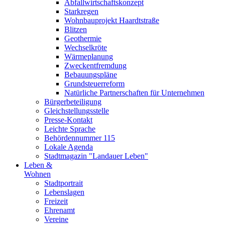
Abfallwirtschaftskonzept
Starkregen
Wohnbauprojekt Haardtstraße
Blitzen
Geothermie
Wechselkröte
Wärmeplanung
Zweckentfremdung
Bebauungspläne
Grundsteuerreform
Natürliche Partnerschaften für Unternehmen
Bürgerbeteiligung
Gleichstellungsstelle
Presse-Kontakt
Leichte Sprache
Behördennummer 115
Lokale Agenda
Stadtmagazin "Landauer Leben"
Leben &
Wohnen
Stadtportrait
Lebenslagen
Freizeit
Ehrenamt
Vereine