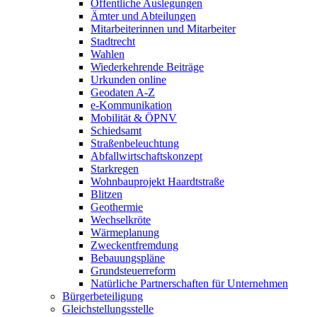
Öffentliche Auslegungen
Ämter und Abteilungen
Mitarbeiterinnen und Mitarbeiter
Stadtrecht
Wahlen
Wiederkehrende Beiträge
Urkunden online
Geodaten A-Z
e-Kommunikation
Mobilität & ÖPNV
Schiedsamt
Straßenbeleuchtung
Abfallwirtschaftskonzept
Starkregen
Wohnbauprojekt Haardtstraße
Blitzen
Geothermie
Wechselkröte
Wärmeplanung
Zweckentfremdung
Bebauungspläne
Grundsteuerreform
Natürliche Partnerschaften für Unternehmen
Bürgerbeteiligung
Gleichstellungsstelle