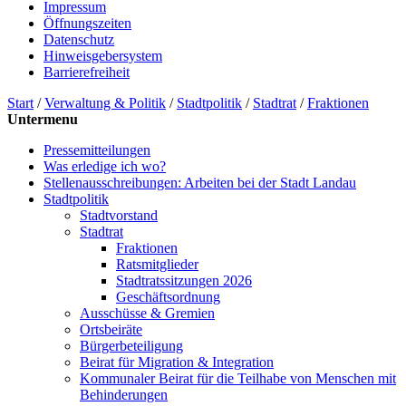
Impressum
Öffnungszeiten
Datenschutz
Hinweisgebersystem
Barrierefreiheit
Start
/
Verwaltung & Politik
/
Stadtpolitik
/
Stadtrat
/
Fraktionen
Untermenu
Pressemitteilungen
Was erledige ich wo?
Stellenausschreibungen: Arbeiten bei der Stadt Landau
Stadtpolitik
Stadtvorstand
Stadtrat
Fraktionen
Ratsmitglieder
Stadtratssitzungen 2026
Geschäftsordnung
Ausschüsse & Gremien
Ortsbeiräte
Bürgerbeteiligung
Beirat für Migration & Integration
Kommunaler Beirat für die Teilhabe von Menschen mit
Behinderungen