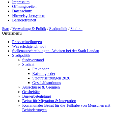
Impressum
Öffnungszeiten
Datenschutz
Hinweisgebersystem
Barrierefreiheit
Start
/
Verwaltung & Politik
/
Stadtpolitik
/
Stadtrat
Untermenu
Pressemitteilungen
Was erledige ich wo?
Stellenausschreibungen: Arbeiten bei der Stadt Landau
Stadtpolitik
Stadtvorstand
Stadtrat
Fraktionen
Ratsmitglieder
Stadtratssitzungen 2026
Geschäftsordnung
Ausschüsse & Gremien
Ortsbeiräte
Bürgerbeteiligung
Beirat für Migration & Integration
Kommunaler Beirat für die Teilhabe von Menschen mit
Behinderungen