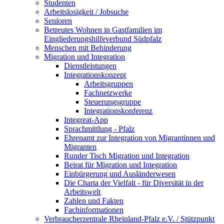
Studenten
Arbeitslosigkeit / Jobsuche
Senioren
Betreutes Wohnen in Gastfamilien im
Eingliederungshilfeverbund Südpfalz
Menschen mit Behinderung
Migration und Integration
Dienstleistungen
Integrationskonzept
Arbeitsgruppen
Fachnetzwerke
Steuerungsgruppe
Integrationskonferenz
Integreat-App
Sprachmittlung - Pfalz
Ehrenamt zur Integration von Migrantinnen und
Migranten
Runder Tisch Migration und Integration
Beirat für Migration und Integration
Einbürgerung und Ausländerwesen
Die Charta der Vielfalt - für Diversität in der
Arbeitswelt
Zahlen und Fakten
Fachinformationen
Verbraucherzentrale Rheinland-Pfalz e.V. / Stützpunkt