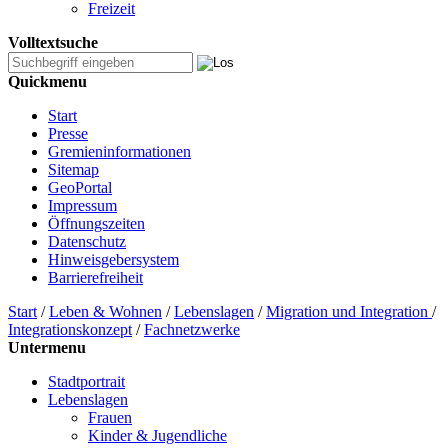
Freizeit
Volltextsuche
Quickmenu
Start
Presse
Gremieninformationen
Sitemap
GeoPortal
Impressum
Öffnungszeiten
Datenschutz
Hinweisgebersystem
Barrierefreiheit
Start
/
Leben & Wohnen
/
Lebenslagen
/
Migration und Integration
/
Integrationskonzept
/
Fachnetzwerke
Untermenu
Stadtportrait
Lebenslagen
Frauen
Kinder & Jugendliche