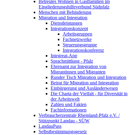
Betreutes Wohnen in Gastfamilien im
Eingliederungshilfeverbund Südpfalz
Menschen mit Behinderung
Migration und Integration
Dienstleistungen
Integrationskonzept
Arbeitsgruppen
Fachnetzwerke
Steuerungsgruppe
Integrationskonferenz
Integreat-App
Sprachmittlung - Pfalz
Ehrenamt zur Integration von
Migrantinnen und Migranten
Runder Tisch Migration und Integration
Beirat für Migration und Integration
Einbürgerung und Ausländerwesen
Die Charta der Vielfalt - für Diversität in
der Arbeitswelt
Zahlen und Fakten
Fachinformationen
Verbraucherzentrale Rheinland-Pfalz e.V. /
Stützpunkt Landau - SÜW
LandauPass
Selbstbestimmungsgesetz