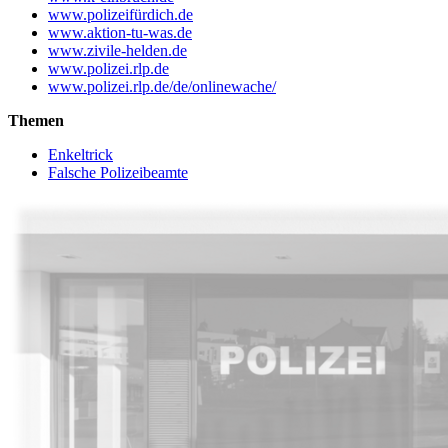
www.polizeifürdich.de
www.aktion-tu-was.de
www.zivile-helden.de
www.polizei.rlp.de
www.polizei.rlp.de/de/onlinewache/
Themen
Enkeltrick
Falsche Polizeibeamte