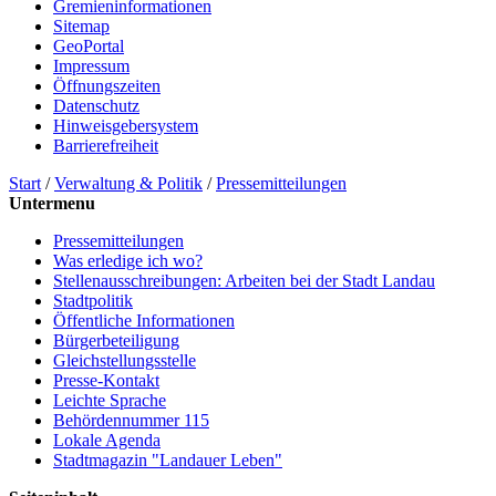
Gremieninformationen
Sitemap
GeoPortal
Impressum
Öffnungszeiten
Datenschutz
Hinweisgebersystem
Barrierefreiheit
Start
/
Verwaltung & Politik
/
Pressemitteilungen
Untermenu
Pressemitteilungen
Was erledige ich wo?
Stellenausschreibungen: Arbeiten bei der Stadt Landau
Stadtpolitik
Öffentliche Informationen
Bürgerbeteiligung
Gleichstellungsstelle
Presse-Kontakt
Leichte Sprache
Behördennummer 115
Lokale Agenda
Stadtmagazin "Landauer Leben"