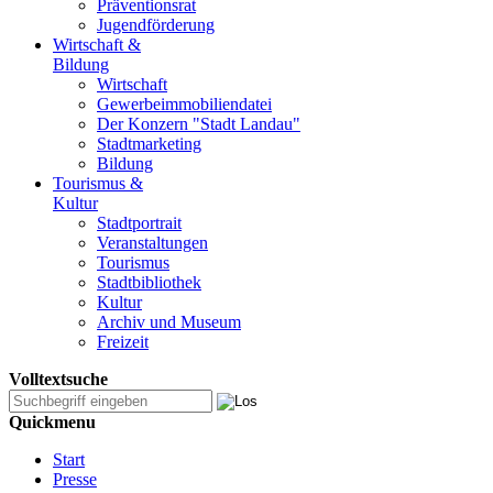
Präventionsrat
Jugendförderung
Wirtschaft &
Bildung
Wirtschaft
Gewerbeimmobiliendatei
Der Konzern "Stadt Landau"
Stadtmarketing
Bildung
Tourismus &
Kultur
Stadtportrait
Veranstaltungen
Tourismus
Stadtbibliothek
Kultur
Archiv und Museum
Freizeit
Volltextsuche
Quickmenu
Start
Presse