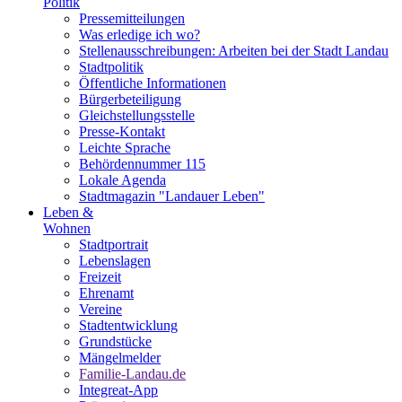
Politik
Pressemitteilungen
Was erledige ich wo?
Stellenausschreibungen: Arbeiten bei der Stadt Landau
Stadtpolitik
Öffentliche Informationen
Bürgerbeteiligung
Gleichstellungsstelle
Presse-Kontakt
Leichte Sprache
Behördennummer 115
Lokale Agenda
Stadtmagazin "Landauer Leben"
Leben &
Wohnen
Stadtportrait
Lebenslagen
Freizeit
Ehrenamt
Vereine
Stadtentwicklung
Grundstücke
Mängelmelder
Familie-Landau.de
Integreat-App