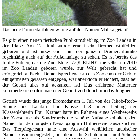
Das neue Dromedarfohlen wurde auf den Namen Malika getauft.
Es gibt einen neuen tierischen Publikumsliebling im Zoo Landau in
der Pfalz: Am 12. Juni wurde erneut ein Dromedarstutfohlen
geboren und ist inzwischen mit der ganzen Dromedarfamilie
regelmäßig auch auf der Außenanlage zu sehen. Es ist bereits das
fünfte Fohlen, das die Zuchtstute JAQUELINE, die selbst im 2010
im Zoo Landau geboren wurde, zur Welt gebracht hat und
erfolgreich aufzieht. Dementsprechend sah das Zooteam der Geburt
einigermaßen gelassen entgegen, war aber doch erleichtert, dass bei
der Geburt alles gut gegangen ist! Das erfahrene Muttertier
kümmerte sich sofort nach der Geburt vorbildlich um das Jungtier.
Getauft wurde das junge Dromedar am 1. Juli von der Jakob-Reeb-
Schule aus Landau. Die Klasse T18 unter Leitung der
Klassenlehrerin Frau Kramer hatte im Rahmen eines Wettbewerbs
der Zooschule als Sonderpreis die schöne Aufgabe erhalten, den
Namen für den jüngsten Neuzugang im Huftierrevier auszusuchen.
Das Tierpflegeteam hatte eine Auswahl weiblicher, arabischer
Namen zusammengestellt, aus denen die Schülerinnen und Schüler