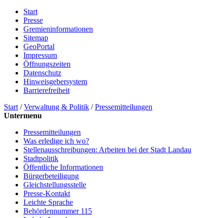
Start
Presse
Gremieninformationen
Sitemap
GeoPortal
Impressum
Öffnungszeiten
Datenschutz
Hinweisgebersystem
Barrierefreiheit
Start
/
Verwaltung & Politik
/
Pressemitteilungen
Untermenu
Pressemitteilungen
Was erledige ich wo?
Stellenausschreibungen: Arbeiten bei der Stadt Landau
Stadtpolitik
Öffentliche Informationen
Bürgerbeteiligung
Gleichstellungsstelle
Presse-Kontakt
Leichte Sprache
Behördennummer 115