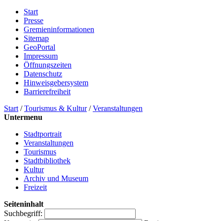
Start
Presse
Gremieninformationen
Sitemap
GeoPortal
Impressum
Öffnungszeiten
Datenschutz
Hinweisgebersystem
Barrierefreiheit
Start
/
Tourismus & Kultur
/
Veranstaltungen
Untermenu
Stadtportrait
Veranstaltungen
Tourismus
Stadtbibliothek
Kultur
Archiv und Museum
Freizeit
Seiteninhalt
Suchbegriff: