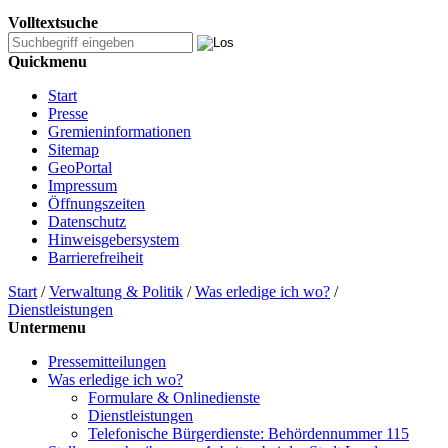
Volltextsuche
Quickmenu
Start
Presse
Gremieninformationen
Sitemap
GeoPortal
Impressum
Öffnungszeiten
Datenschutz
Hinweisgebersystem
Barrierefreiheit
Start
/
Verwaltung & Politik
/
Was erledige ich wo?
/
Dienstleistungen
Untermenu
Pressemitteilungen
Was erledige ich wo?
Formulare & Onlinedienste
Dienstleistungen
Telefonische Bürgerdienste: Behördennummer 115