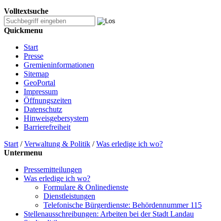
Volltextsuche
Quickmenu
Start
Presse
Gremieninformationen
Sitemap
GeoPortal
Impressum
Öffnungszeiten
Datenschutz
Hinweisgebersystem
Barrierefreiheit
Start
/
Verwaltung & Politik
/
Was erledige ich wo?
Untermenu
Pressemitteilungen
Was erledige ich wo?
Formulare & Onlinedienste
Dienstleistungen
Telefonische Bürgerdienste: Behördennummer 115
Stellenausschreibungen: Arbeiten bei der Stadt Landau