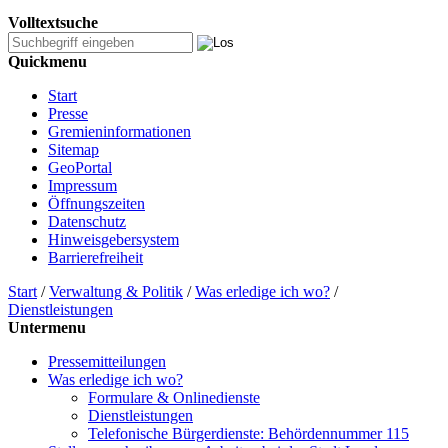
Volltextsuche
Quickmenu
Start
Presse
Gremieninformationen
Sitemap
GeoPortal
Impressum
Öffnungszeiten
Datenschutz
Hinweisgebersystem
Barrierefreiheit
Start
/
Verwaltung & Politik
/
Was erledige ich wo?
/
Dienstleistungen
Untermenu
Pressemitteilungen
Was erledige ich wo?
Formulare & Onlinedienste
Dienstleistungen
Telefonische Bürgerdienste: Behördennummer 115