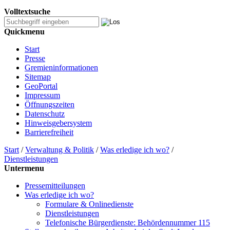
Volltextsuche
Quickmenu
Start
Presse
Gremieninformationen
Sitemap
GeoPortal
Impressum
Öffnungszeiten
Datenschutz
Hinweisgebersystem
Barrierefreiheit
Start
/
Verwaltung & Politik
/
Was erledige ich wo?
/
Dienstleistungen
Untermenu
Pressemitteilungen
Was erledige ich wo?
Formulare & Onlinedienste
Dienstleistungen
Telefonische Bürgerdienste: Behördennummer 115